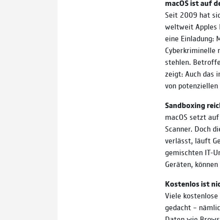
macOS ist auf d
Seit 2009 hat si
weltweit Apples 
eine Einladung:
Cyberkriminelle 
stehlen. Betroff
zeigt: Auch das 
von potenziellen
Sandboxing reic
macOS setzt auf
Scanner. Doch di
verlässt, läuft 
gemischten IT-U
Geräten, können 
Kostenlos ist ni
Viele kostenlose
gedacht – nämlic
Daten wie Brows