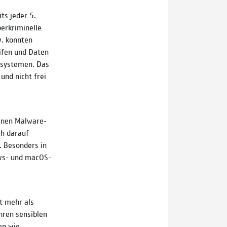
ts jeder 5.
berkriminelle
w. konnten
eifen und Daten
bssystemen. Das
und nicht frei
enen Malware-
ch darauf
. Besonders in
ws- und macOS-
t mehr als
hren sensiblen
en wie