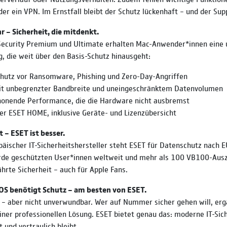
der ein VPN. Im Ernstfall bleibt der Schutz lückenhaft – und der Sup
 – Sicherheit, die mitdenkt.
ecurity Premium und Ultimate erhalten Mac-Anwender*innen eine
g, die weit über den Basis-Schutz hinausgeht:
chutz vor Ransomware, Phishing und Zero-Day-Angriffen
t unbegrenzter Bandbreite und uneingeschränktem Datenvolumen
onende Performance, die die Hardware nicht ausbremst
er ESET HOME, inklusive Geräte- und Lizenzübersicht
t – ESET ist besser.
päischer IT-Sicherheitshersteller steht ESET für Datenschutz nach 
iarde geschützten User*innen weltweit und mehr als 100 VB100-Aus
hrte Sicherheit – auch für Apple Fans.
OS benötigt Schutz – am besten von ESET.
 – aber nicht unverwundbar. Wer auf Nummer sicher gehen will, erg
iner professionellen Lösung. ESET bietet genau das: moderne IT-Sich
 und vertraulich bleibt.