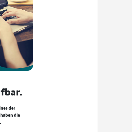
fbar.
ines der
 haben die
.