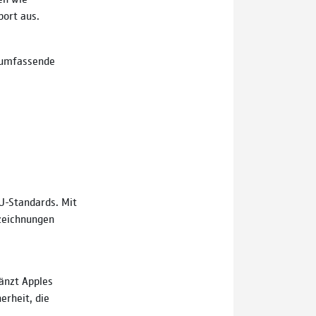
port aus.
 umfassende
EU-Standards. Mit
zeichnungen
änzt Apples
erheit, die