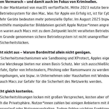
em Vormarsch – und damit auch im Fokus von Kriminellen.
ch der Marktanteil von macOS verfünffacht. Mitte 2023 nutzte berei
Betriebssystem für den Mac. Was für Apple ein Erfolg ist, ist für Cy
 Mehr Geräte bedeuten mehr potenzielle Opfer. Im August 2025 bsp
mithilfe manipulierter Bilddateien gezielt Apple Nutzer*innen angr
en waren auch Macs mit zu dem Zeitpunkt leicht veralteten Betrie
im Grunde genommen sichere Betriebssystem ist nicht unangreifbar 
 Sicherheitslücken.
ht nicht aus – Warum Bordmittel allein nicht genügen.
 Sicherheitsmechanismen wie Sandboxing und XProtect, Apples eig
ese Werzkeuge bieten nur einen Basis-Schutz. Wer sich ausschließli
Gefahr, Opfer von Infostealern, Phishing oder Ransomware zu werden
mgebungen, wie bspw. in Unternehmen oder Haushalten mit Windo
auch Macs zur Gefahr für die Sicherheit des Netzwerks werden.
cht gleich kostenlos.
 Sicherheitslösungen locken mit großen Versprechen, kosten aber of
h die Privatsphäre. Nutzer*innen zahlen bei einigen Anbietern mit i
erverlauf oder Nutzungsverhalten. Zudem fehlen wichtige Funktion